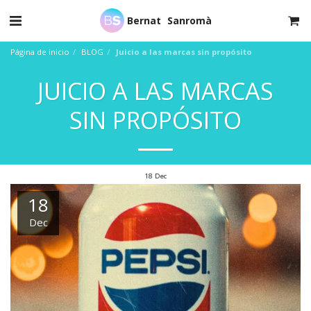
Bernat Sanromà
Página de inicio
BLOG
Juicio a las marcas sin propósito
JUICIO A LAS MARCAS
SIN PROPÓSITO
18
Dec
18
Dec