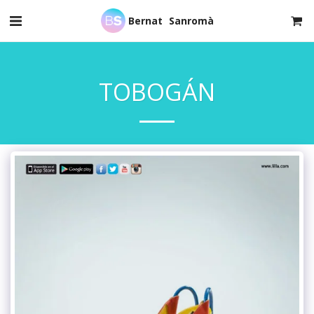
Bernat Sanromà
TOBOGÁN